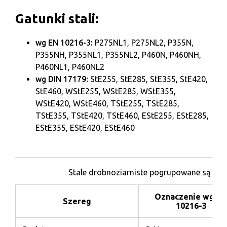
Gatunki stali:
wg EN 10216-3:
P275NL1, P275NL2, P355N,
P355NH, P355NL1, P355NL2, P460N, P460NH,
P460NL1, P460NL2
wg DIN 17179:
StE255, StE285, StE355, StE420,
StE460, WStE255, WStE285, WStE355,
WStE420, WStE460, TStE255, TStE285,
TStE355, TStE420, TStE460, EStE255, EStE285,
EStE355, EStE420, EStE460
Stale drobnoziarniste pogrupowane są w cz
Oznaczenie wg E
Szereg
10216-3